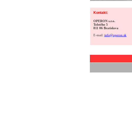
Kontakt:
OPERON s.r.o.
Tolstého 5
811 06 Bratislava
E-mail:
info@operon.sk