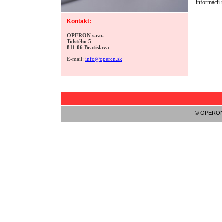
informácií
Kontakt:
OPERON s.r.o.
Tolstého 5
811 06 Bratislava
E-mail:
info@operon.sk
©
OPERON s