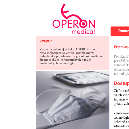
Domo
Vitajte !
Pripravuj
Vitajte na webovej stránke OPERON s.r.o.
Naša spoločnosť sa venuje komplexnými
riešeniami a poradenstvom pre oblasť medicíny,
Ponuku IT 
diagnostických, terapeutických a iných
periférií p
medicínskych technológií.
automatick
dodávanými
technológi
Dostup
Cieľom naš
na ich vys
Inovácia v
prístup zo
Zameriavam
technológie
liečebné a 
zdravotníck